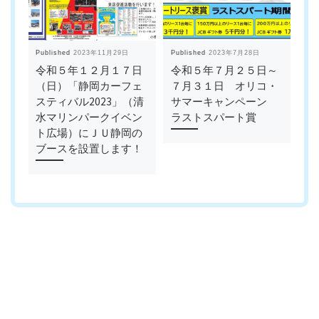
Published
2023年11月29日
Published
2023年7月28日
Pub
令和５年１２月１７日
令和５年７月２５日～
令
（日）「静岡カーフェ
７月３１日 オリコ・
（
スティバル2023」（清
サマーキャンペーン
(
水マリンパークイベン
ラストスパート賞
客
ト広場）にＪＵ静岡の
ブースを設置します！