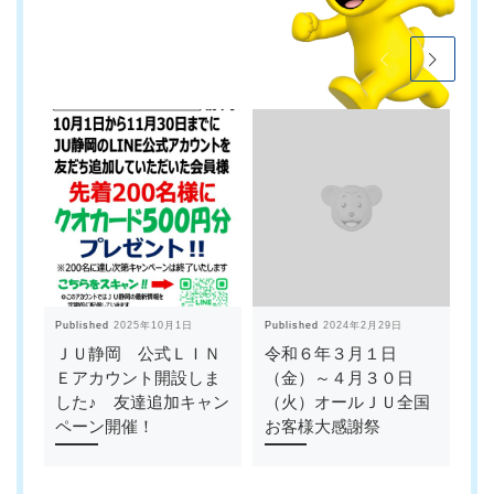
Published
2025年10月1日
Published
2024年2月29日
Pub
ＪＵ静岡 公式ＬＩＮ
令和６年３月１日
令
Ｅアカウント開設しま
（金）～４月３０日
月
した♪ 友達追加キャン
（火）オールＪＵ全国
ー
ペーン開催！
お客様大感謝祭
達
ジ